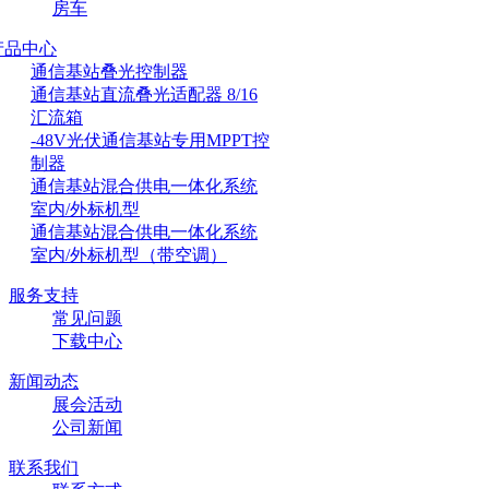
房车
产品中心
通信基站叠光控制器
通信基站直流叠光适配器 8/16
汇流箱
-48V光伏通信基站专用MPPT控
制器
通信基站混合供电一体化系统
室内/外标机型
通信基站混合供电一体化系统
室内/外标机型（带空调）
服务支持
常见问题
下载中心
新闻动态
展会活动
公司新闻
联系我们