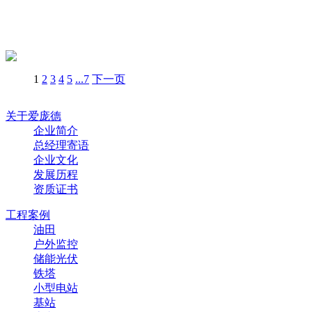
1
2
3
4
5
...7
下一页
关于爱庞德
企业简介
总经理寄语
企业文化
发展历程
资质证书
工程案例
油田
户外监控
储能光伏
铁塔
小型电站
基站