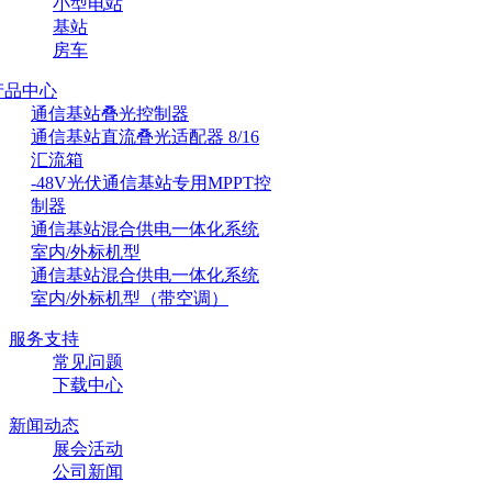
小型电站
基站
房车
产品中心
通信基站叠光控制器
通信基站直流叠光适配器 8/16
汇流箱
-48V光伏通信基站专用MPPT控
制器
通信基站混合供电一体化系统
室内/外标机型
通信基站混合供电一体化系统
室内/外标机型（带空调）
服务支持
常见问题
下载中心
新闻动态
展会活动
公司新闻