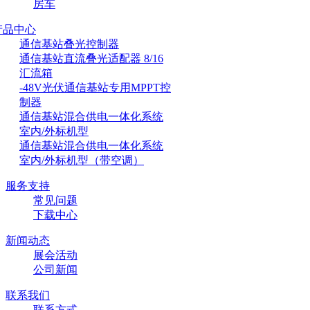
房车
产品中心
通信基站叠光控制器
通信基站直流叠光适配器 8/16
汇流箱
-48V光伏通信基站专用MPPT控
制器
通信基站混合供电一体化系统
室内/外标机型
通信基站混合供电一体化系统
室内/外标机型（带空调）
服务支持
常见问题
下载中心
新闻动态
展会活动
公司新闻
联系我们
联系方式