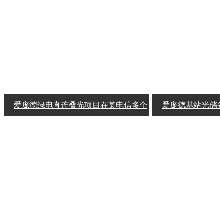
爱庞德绿电直连叠光项目在某电信多个
爱庞德基站光储
机房成功实施
解决方案