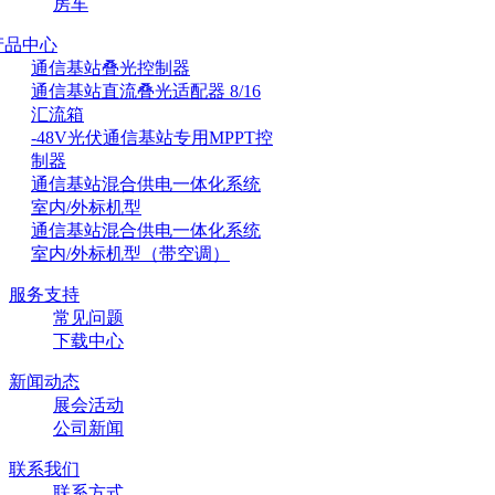
房车
产品中心
通信基站叠光控制器
通信基站直流叠光适配器 8/16
汇流箱
-48V光伏通信基站专用MPPT控
制器
通信基站混合供电一体化系统
室内/外标机型
通信基站混合供电一体化系统
室内/外标机型（带空调）
服务支持
常见问题
下载中心
新闻动态
展会活动
公司新闻
联系我们
联系方式