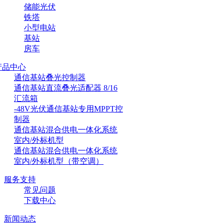
储能光伏
铁塔
小型电站
基站
房车
产品中心
通信基站叠光控制器
通信基站直流叠光适配器 8/16
汇流箱
-48V光伏通信基站专用MPPT控
制器
通信基站混合供电一体化系统
室内/外标机型
通信基站混合供电一体化系统
室内/外标机型（带空调）
服务支持
常见问题
下载中心
新闻动态