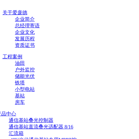
关于爱庞德
企业简介
总经理寄语
企业文化
发展历程
资质证书
工程案例
油田
户外监控
储能光伏
铁塔
小型电站
基站
房车
产品中心
通信基站叠光控制器
通信基站直流叠光适配器 8/16
汇流箱