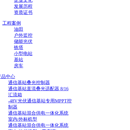
企业文化
发展历程
资质证书
工程案例
油田
户外监控
储能光伏
铁塔
小型电站
基站
房车
产品中心
通信基站叠光控制器
通信基站直流叠光适配器 8/16
汇流箱
-48V光伏通信基站专用MPPT控
制器
通信基站混合供电一体化系统
室内/外标机型
通信基站混合供电一体化系统